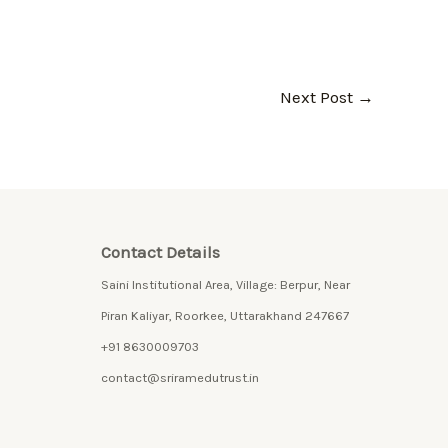
Next Post
→
Contact Details
Saini Institutional Area, Village: Berpur, Near
Piran Kaliyar, Roorkee, Uttarakhand 247667
+91 8630009703
contact@sriramedutrust.in