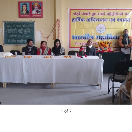
1
of
7