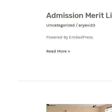
Admission Merit L
Admission
Merit
Uncategorized
/
aryavi23
List-
Powered By EmbedPress
01
–
Read More »
B.Sc
(H)
Agriculture
2023-
24
3