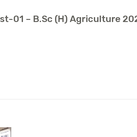
ist-01 – B.Sc (H) Agriculture 2