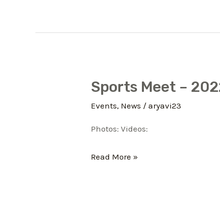
देश
की
प्रथम
शिक्षिका
माता
Sports Meet – 202
Sports
सावित्रीबाई
Meet
Events
,
News
/
aryavi23
फुले
–
को
Photos: Videos:
2022
श्रद्धांजलि
Read More »