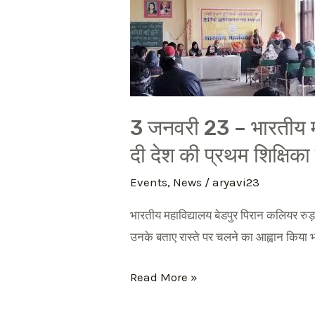
जनवरी
23
–
भारतीय
महाविद्यालय
बेडपुर
3 जनवरी 23 – भारतीय मह
पिरान
दी देश की प्रथम शिक्षिका 
कलियर
Events
,
News
/
aryavi23
कॉलेज
के
भारतीय महाविद्यालय बेडपुर पिरान कलियर रुड़
समस्त
उनके बताए रास्ते पर चलने का आह्वान किया 
स्टाफ
जयंती
Read More »
पर
दी