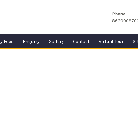
Phone
863000970
y Fees
Enquiry
Gallery
Contact
Virtual Tour
Si