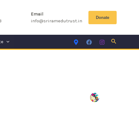
Email
Donate
3
info@sriramedutrust.in
Search
te